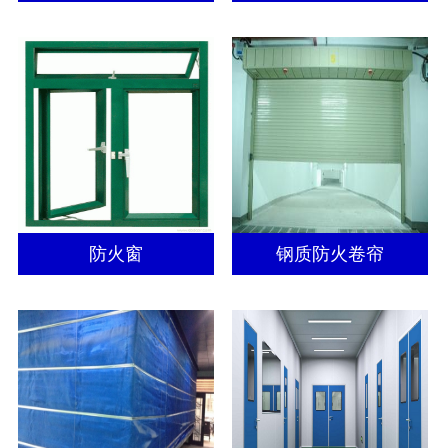
防火窗
钢质防火卷帘