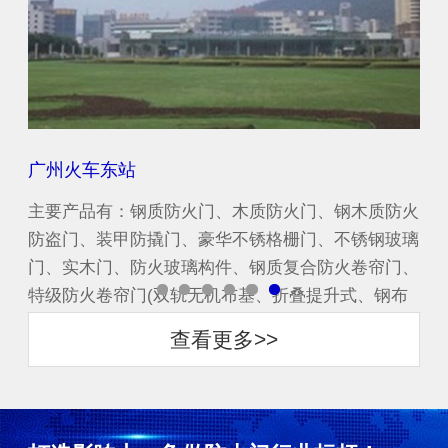
珠江新城酒店
中
防火
主要产品有：钢质防火门、木质防火门、钢木质防火
主
玻璃
防盗门、装甲防撬门、豪华不锈格栅门、不锈钢玻璃
防
门、
门、实木门、防火玻璃构件、钢质复合防火卷帘门、
门
布
特级防火卷帘门(双轨无机布基、折叠提升式、钢布
特
一体复合渗水式)...
一体
查看更多>>