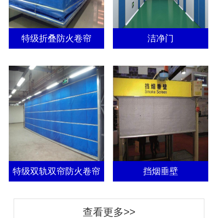
特级折叠防火卷帘
洁净门
特级双轨双帘防火卷帘
挡烟垂壁
查看更多>>