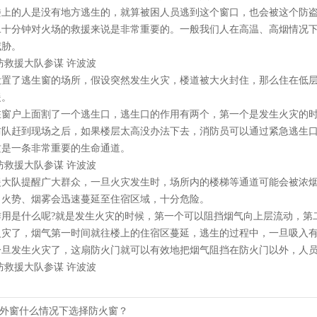
楼上的人是没有地方逃生的，就算被困人员逃到这个窗口，也会被这个防
二十分钟对火场的救援来说是非常重要的。一般我们人在高温、高烟情况
威胁。
救援大队参谋 许波波
了逃生窗的场所，假设突然发生火灾，楼道被大火封住，那么住在低层
援。
户上面割了一个逃生口，逃生口的作用有两个，第一个是发生火灾的时候
防队赶到现场之后，如果楼层太高没办法下去，消防员可以通过紧急逃生
这是一条非常重要的生命通道。
救援大队参谋 许波波
队提醒广大群众，一旦火灾发生时，场所内的楼梯等通道可能会被浓烟以
，火势、烟雾会迅速蔓延至住宿区域，十分危险。
作用是什么呢?就是发生火灾的时候，第一个可以阻挡烟气向上层流动，第
火灾了，烟气第一时间就往楼上的住宿区蔓延，逃生的过程中，一旦吸入
一旦发生火灾了，这扇防火门就可以有效地把烟气阻挡在防火门以外，人
救援大队参谋 许波波
外窗什么情况下选择防火窗？