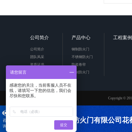
公司简介
产品中心
工程案例
公司简介
钢制防火门
团队风采
不锈钢防火门
资质证书
防盗卷帘
请您留言
木制防火门
普通木质门
感谢您的关注，当前客服人员不在
钢质热转印防火门
线，请填写一下您的信息，我们会
防火窗
尽快和您联系。
Copyrigh
钢质防火卷帘
特级折叠防火卷帘
洁净门
广州市白云南粤防火门有限公司花
咨
提交
特级双轨双帘防火卷
询