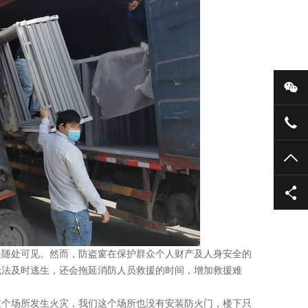
微
136
TO
随处可见。然而，防盗窗在保护群众个人财产及人身安全的
无法及时逃生，还会拖延消防人员救援的时间，增加救援难
个场所发生火灾，我们这个场所也没有安装防火门，楼下只