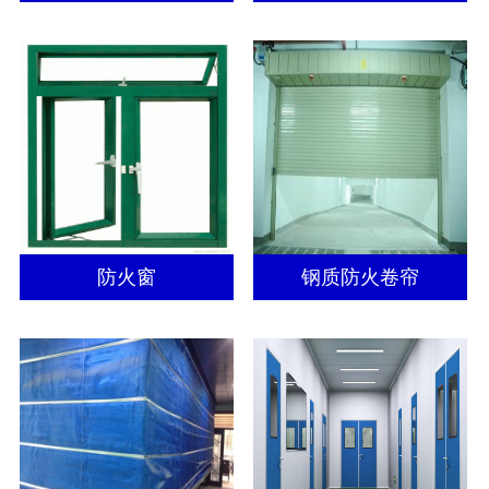
防火窗
钢质防火卷帘