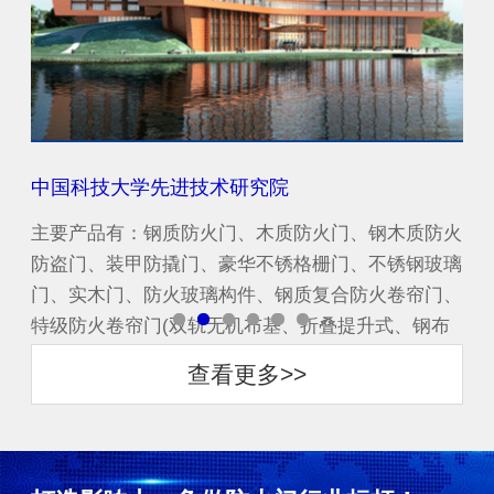
中国科技大学先进技术研究院
增
防火
主要产品有：钢质防火门、木质防火门、钢木质防火
主
玻璃
防盗门、装甲防撬门、豪华不锈格栅门、不锈钢玻璃
防
门、
门、实木门、防火玻璃构件、钢质复合防火卷帘门、
门
布
特级防火卷帘门(双轨无机布基、折叠提升式、钢布
特
一体复合渗水式)...
一体
查看更多>>