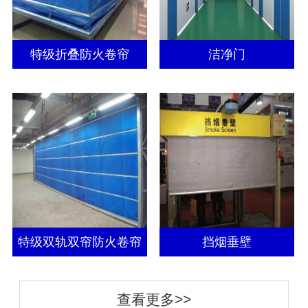
特级折叠防火卷帘
洁净门
特级双轨双帘防火卷帘
挡烟垂壁
查看更多>>