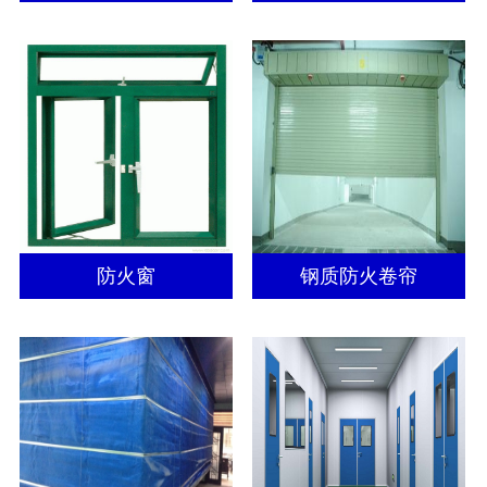
防火窗
钢质防火卷帘