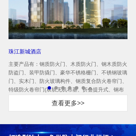
珠江新城酒店
中
防火
主要产品有：钢质防火门、木质防火门、钢木质防火
主
玻璃
防盗门、装甲防撬门、豪华不锈格栅门、不锈钢玻璃
防
门、
门、实木门、防火玻璃构件、钢质复合防火卷帘门、
门
布
特级防火卷帘门(双轨无机布基、折叠提升式、钢布
特
一体复合渗水式)...
一体
查看更多>>