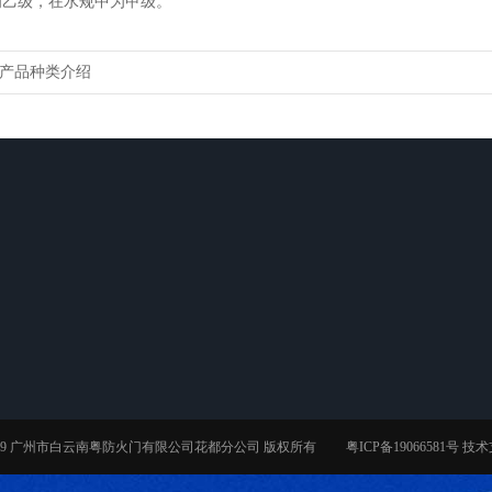
级，在水规中为甲级。
产品种类介绍
工厂环境
在职员工
电子画册
t © 2019 广州市白云南粤防火门有限公司花都分公司 版权所有
粤ICP备19066581号
技术