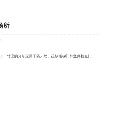
场所
20
.50h，对应的分别应用于防火墙、疏散楼梯门和竖井检查门。