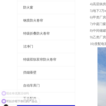
4)高层病房
防火窗
5)地下2万m
6)甲类厂房(
钢质防火卷帘
7)中庭门窗
8)中间储罐
特级折叠防火卷帘
9)乙类厂房贴
10)变配电
洁净门
特级双轨双帘防火卷帘
挡烟垂壁
自动车库门
五金配件
可以介绍下你们的产品么