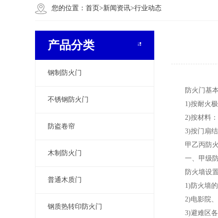
您的位置：
首页
>
新闻资讯
>
行业动态
产品分类
钢制防火门
防火门基本
不锈钢防火门
1)按耐火极限
2)按材料：
防盗卷帘
3)按门扇结
甲乙丙防火
木制防火门
一、甲级防
防火墙设置
普通木质门
1)防火墙的
2)电影院、
钢质热转印防火门
3)避难区各