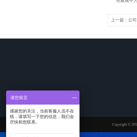
在建规中为乙
上一篇：
公司
公司简介
产品中心
工程案例
请您留言
公司简介
钢制防火门
感谢您的关注，当前客服人员不在
团队风采
不锈钢防火门
线，请填写一下您的信息，我们会
资质证书
防盗卷帘
尽快和您联系。
Copyrigh
木制防火门
普通木质门