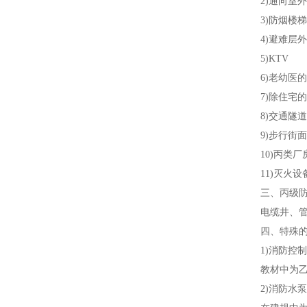
2)通向室外
3)防烟楼梯
4)避难层外
5)KTV
6)老幼医的
7)除住宅的
8)交通隧道
9)步行街面
10)丙类厂
11)灭火设
三、丙级防
电缆井、管道
四、特殊的
1)消防控制
教材中为乙级
2)消防水泵