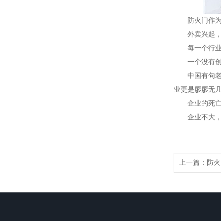
防火门作为现
外卖兴起，方
每一个行业被
一个没有创新
中国有句老话
业更是廖廖无几
企业的死亡不
企业不大，
上一篇：
防火