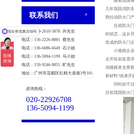
随着我国城镇
几年我国消防
联系我们
势拉动防火门
仅就防火门一
电话：139-2610-5878 许先生
现在有优惠活动吗
的状态，这从
电话：156-2226-8881 蔡先生
造成的防火门
电话：136-6086-6649 石小姐
小规模企业再
电话：136-5094-1199 马小姐
去开拓创造需
电话：159-9246-9855 旷先生
润规模来支撑新
地址：广州市花都区红棉大道南3号101
新材料?或者开
同时由于过去
咨询热线：
目前我国防火
020-22926708
136-5094-1199