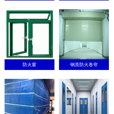
防火窗
钢质防火卷帘