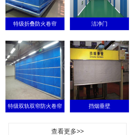
特级折叠防火卷帘
洁净门
特级双轨双帘防火卷帘
挡烟垂壁
查看更多>>