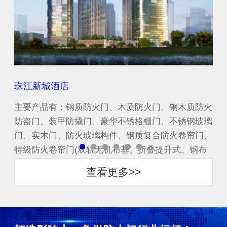
珠江新城酒店
中
防火
主要产品有：钢质防火门、木质防火门、钢木质防火
主
玻璃
防盗门、装甲防撬门、豪华不锈格栅门、不锈钢玻璃
防
门、
门、实木门、防火玻璃构件、钢质复合防火卷帘门、
门
布
特级防火卷帘门(双轨无机布基、折叠提升式、钢布
特
一体复合渗水式)...
一体
查看更多>>