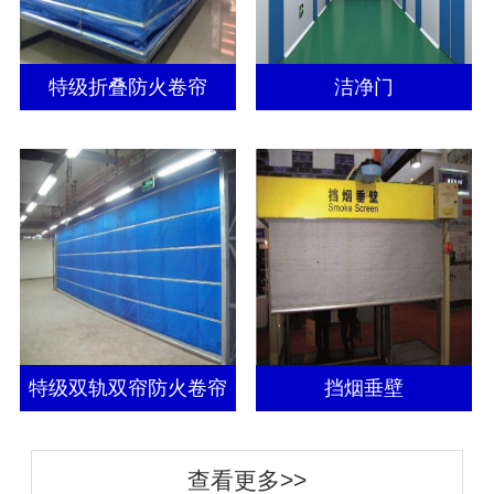
特级折叠防火卷帘
洁净门
特级双轨双帘防火卷帘
挡烟垂壁
查看更多>>