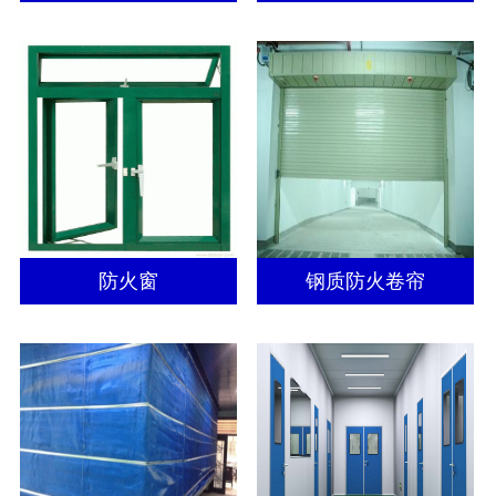
防火窗
钢质防火卷帘