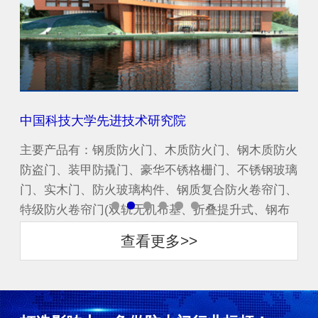
中国科技大学先进技术研究院
增
防火
主要产品有：钢质防火门、木质防火门、钢木质防火
主
玻璃
防盗门、装甲防撬门、豪华不锈格栅门、不锈钢玻璃
防
门、
门、实木门、防火玻璃构件、钢质复合防火卷帘门、
门
布
特级防火卷帘门(双轨无机布基、折叠提升式、钢布
特
一体复合渗水式)...
一体
查看更多>>