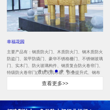
幸福花园
华
防火
主要产品有：钢质防火门、木质防火门、钢木质防火
主
玻璃
防盗门、装甲防撬门、豪华不锈格栅门、不锈钢玻璃
防
门、
门、实木门、防火玻璃构件、钢质复合防火卷帘门、
门
布
特级防火卷帘门(双轨无机布基、折叠提升式、钢布
特
一体复合渗水式)...
一体
查看更多>>