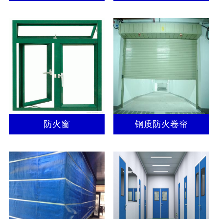
防火窗
钢质防火卷帘