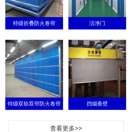
特级折叠防火卷帘
洁净门
特级双轨双帘防火卷帘
挡烟垂壁
查看更多>>